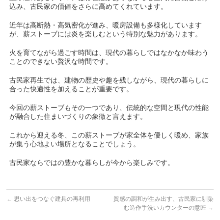
込み、古民家の価値をさらに高めてくれています。
近年は高断熱・高気密化が進み、暖房設備も多様化しています
が、薪ストーブには炎を楽しむという特別な魅力があります。
火を育てながら過ごす時間は、現代の暮らしではなかなか味わう
ことのできない贅沢な時間です。
古民家再生では、建物の歴史や趣を残しながら、現代の暮らしに
合った快適性を加えることが重要です。
今回の薪ストーブもその一つであり、伝統的な空間と現代の性能
が融合した住まいづくりの象徴と言えます。
これから迎える冬、この薪ストーブが家全体を優しく暖め、家族
が集う心地よい場所となることでしょう。
古民家ならではの豊かな暮らしが今から楽しみです。
←
思い出をつなぐ建具の再利用
質感の調和が生み出す、古民家に馴染
む造作手洗いカウンターの意匠
→