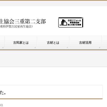
古民家とは
古材とは
古材活用
た。
8日